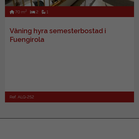
2
70 m
2
1
Våning hyra semesterbostad i
Fuengirola
Ref. ALQ-252