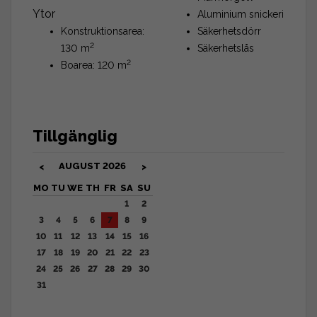
Ytor
Aluminium snickeri
Konstruktionsarea:
Säkerhetsdörr
2
130 m
Säkerhetslås
2
Boarea: 120 m
Tillgänglig
AUGUST
2026
<
>
MO
TU
WE
TH
FR
SA
SU
1
2
3
4
5
6
7
8
9
10
11
12
13
14
15
16
17
18
19
20
21
22
23
24
25
26
27
28
29
30
31