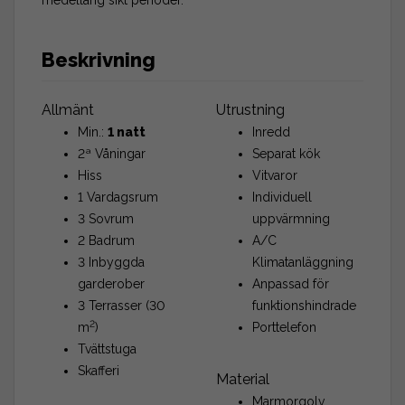
Beskrivning
Allmänt
Utrustning
Min.:
1 natt
Inredd
2ª Våningar
Separat kök
Hiss
Vitvaror
1 Vardagsrum
Individuell
3 Sovrum
uppvärmning
2 Badrum
A/C
3 Inbyggda
Klimatanläggning
garderober
Anpassad för
3 Terrasser (30
funktionshindrade
2
m
)
Porttelefon
Tvättstuga
Skafferi
Material
Marmorgolv