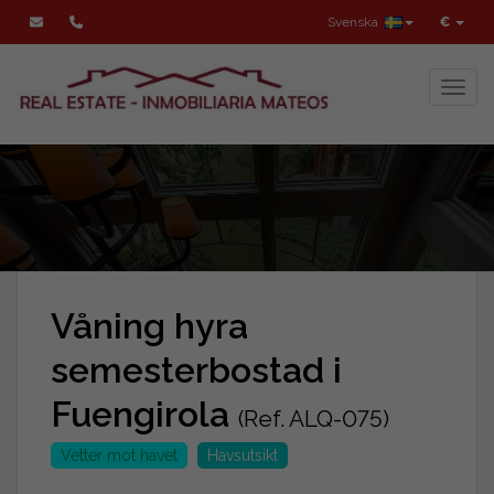
Svenska
€
Toggl
Våning hyra
semesterbostad i
Fuengirola
(Ref. ALQ-075)
Vetter mot havet
Havsutsikt