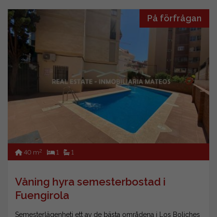
På förfrågan
2
40 m
1
1
Våning hyra semesterbostad i
Fuengirola
Semesterlägenheti ett av de bästa områdena i Los Boliches