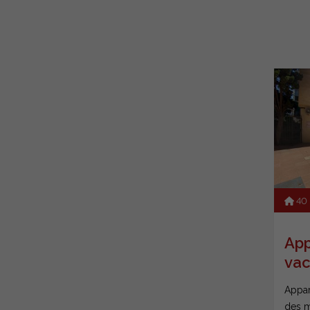
40
App
vac
Fue
Appar
des m