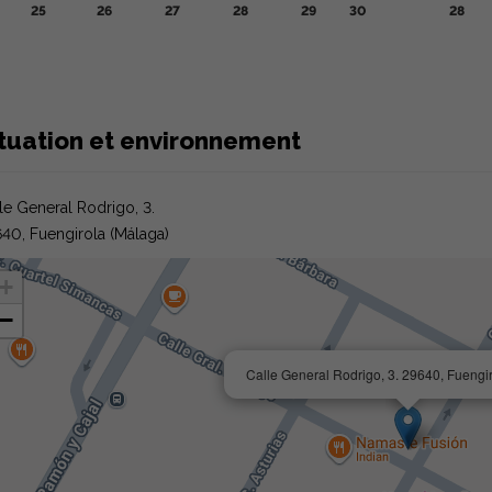
25
26
27
28
29
30
28
ituation et environnement
le General Rodrigo, 3.
40, Fuengirola (Málaga)
+
−
Calle General Rodrigo, 3. 29640, Fuengi