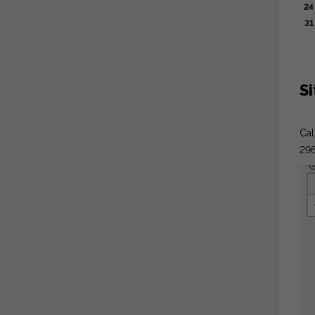
24
31
S
Cal
296