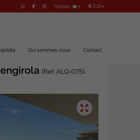
Français
€
EUR
opriété
Qui sommes-nous
Contact
engirola
(Ref. ALQ-075)