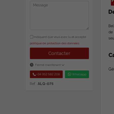
D
Bel
de 
Indiquant que vous avez lu et accepté
seu
politique de protection des données
.
Contacter
C
Fermé maintenant
Gé
+34 952 582 208
Whatsapp
Ref.:
ALQ-075