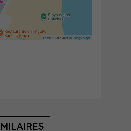
Leaflet
| Map data ©
GoogleMaps
IMILAIRES