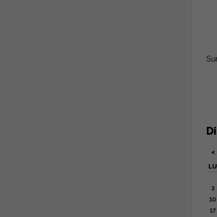
Su
Di
<
LU
3
10
17