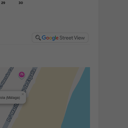
29
30
×
rola (Málaga)