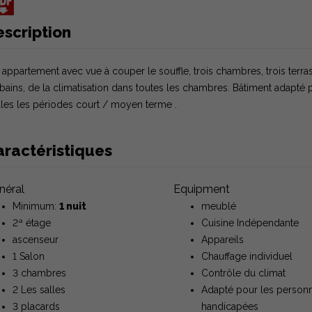
escription
 appartement avec vue à couper le souffle, trois chambres, trois terras
bains, de la climatisation dans toutes les chambres. Bâtiment adapté
les les périodes court / moyen terme .
aractéristiques
néral
Equipment
Minimum:
1 nuit
meublé
2ª étage
Cuisine Indépendante
ascenseur
Appareils
1 Salon
Chauffage individuel
3 chambres
Contrôle du climat
2 Les salles
Adapté pour les person
3 placards
handicapées