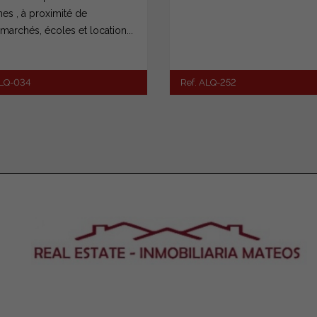
hes , à proximité de
marchés, écoles et location...
ALQ-034
Ref. ALQ-252