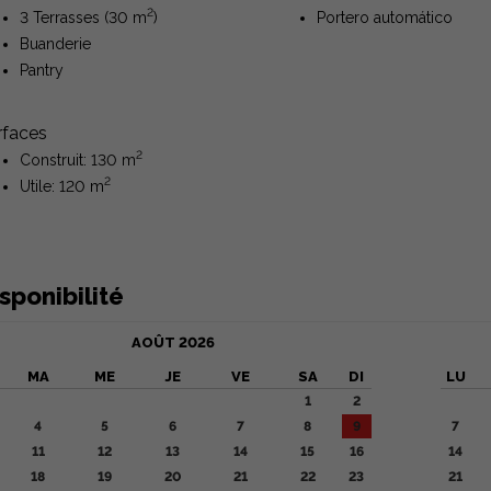
2
3 Terrasses (30 m
)
Portero automático
Buanderie
Pantry
rfaces
2
Construit: 130 m
2
Utile: 120 m
sponibilité
AOÛT
2026
MA
ME
JE
VE
SA
DI
LU
1
2
4
5
6
7
8
9
7
11
12
13
14
15
16
14
18
19
20
21
22
23
21