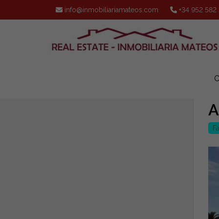
info@inmobiliariamateos.com
+34 952 582
A
Fa