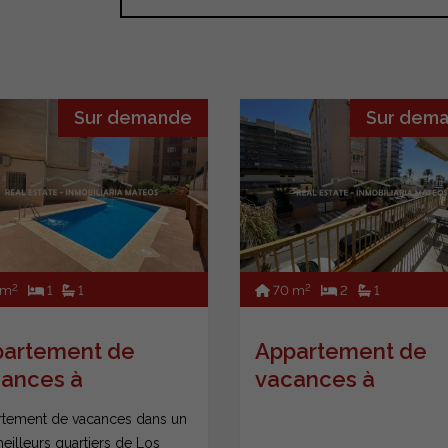
Sur demande
Sur dem
2
2
 m
1
1
70 m
2
1
artement de
Appartement de
ances à
vacances à
ngirola
Fuengirola
tement de vacances dans un
eilleurs quartiers de Los