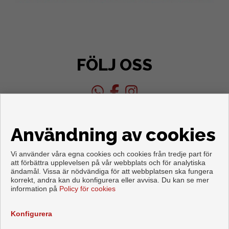
FÖLJ OSS
Användning av cookies
Vi använder våra egna cookies och cookies från tredje part för
att förbättra upplevelsen på vår webbplats och för analytiska
ändamål. Vissa är nödvändiga för att webbplatsen ska fungera
Copyright © 2026. Med alla rättigheter förbehållna.
korrekt, andra kan du konfigurera eller avvisa. Du kan se mer
information på
Policy för cookies
Juridisk information
|
Personuppgiftspolicy
|
Cookies policy
Utvecklad av
Inmoenter
Konfigurera