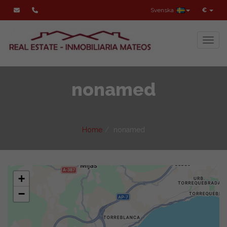
Svenska
€
Toggl
nonamed
Home
nonamed
+
−