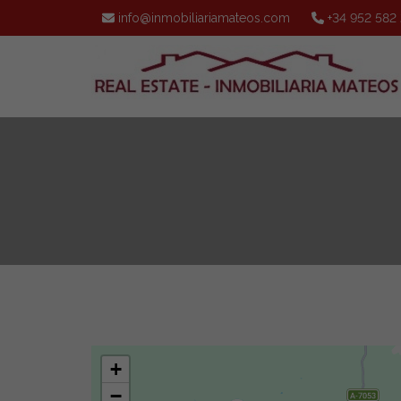
info@inmobiliariamateos.com
+34 952 582
+
−