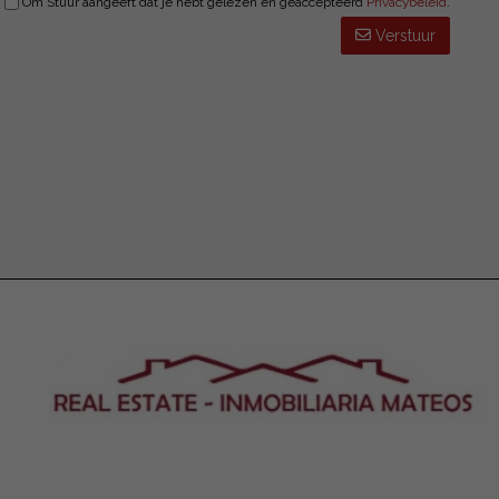
Om Stuur aangeeft dat je hebt gelezen en geaccepteerd
Privacybeleid
.
Verstuur