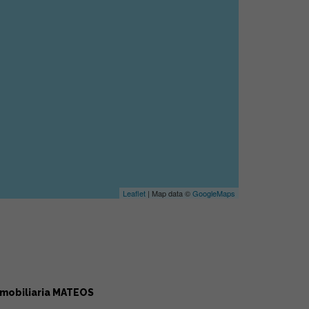
Leaflet
| Map data ©
GoogleMaps
nmobiliaria MATEOS