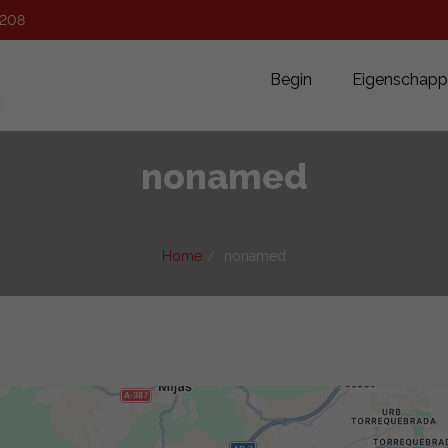
 208
Begin
Eigenschap
nonamed
Home
nonamed