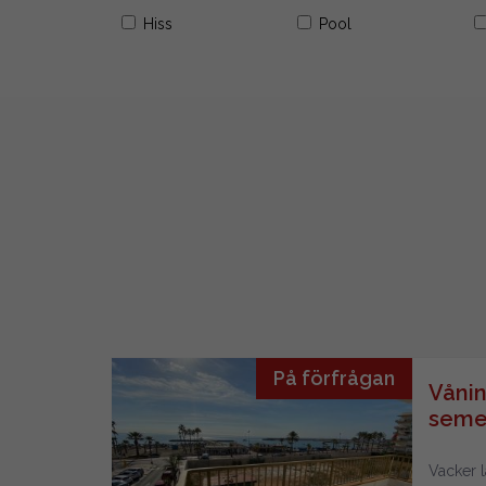
Hiss
Pool
På förfrågan
Vånin
seme
Fueng
Vacker l