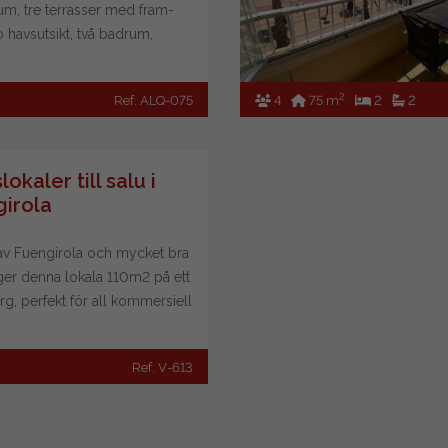
um, tre terrasser med fram-
 havsutsikt, två badrum,
itionering i alla rum. Byggnad
 för funktionshindrade.
2
Ref. ALQ-075
4
75 m
2
2
rhus bara på kort /
g sikt perioder.
lokaler till salu i
irola
t av Fuengirola och mycket bra
ger denna lokala 110m2 på ett
org, perfekt för all kommersiell
het (att kunna använda
n där den ligger). Det ligger i
Ref. V-613
ifikt läge några minuter från
, buss- och tågstationer
ad och hamn, och
llen. Det kan också