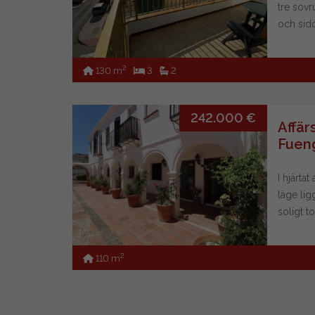
tre sovr
och sido
luftkond
anpassad
2
130 m
3
2
Semeste
medellån
242.000 €
Affärs
Fueng
I hjärta
läge lig
soligt t
verksam
terrasse
2
110 m
ett magn
centrum
promen
nöjesstä