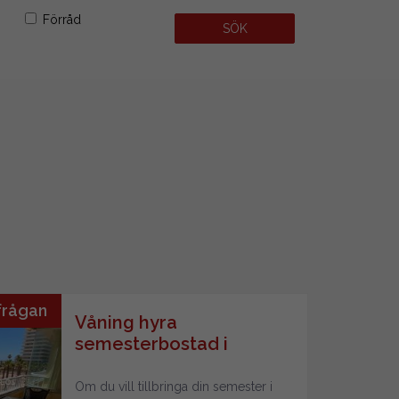
Förråd
SÖK
frågan
Våning hyra
semesterbostad i
Fuengirola
Om du vill tillbringa din semester i