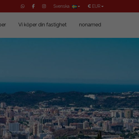
Svenska
€
EUR
per
Vi köper din fastighet
nonamed