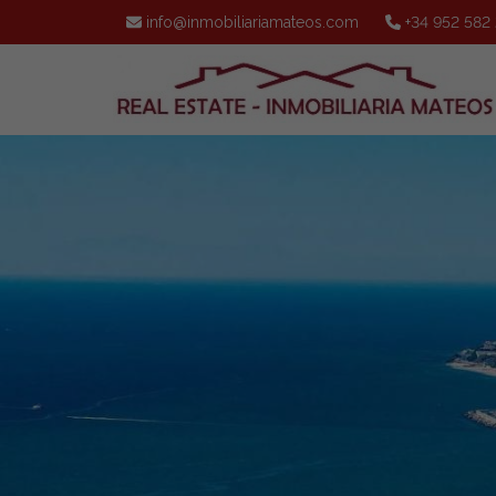
info@inmobiliariamateos.com
+34 952 582