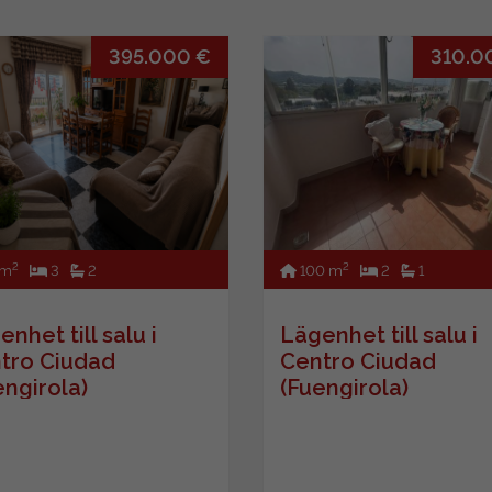
395.000 €
310.0
2
2
 m
3
2
100 m
2
1
nhet till salu i
Lägenhet till salu i
tro Ciudad
Centro Ciudad
engirola)
(Fuengirola)