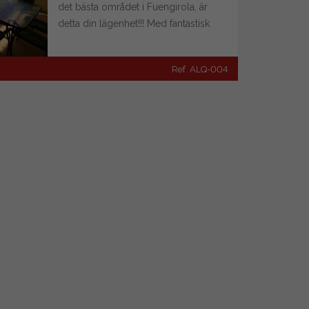
det bästa området i Fuengirola, är
detta din lägenhet!!! Med fantastisk
utsikt över havet och Costa de Sol,
ligger denna lägenhet i en av de
Ref. ALQ-004
senaste byggnaderna på
strandpromenaden Paseo Maritimo.
Huset har söder läge, och har två
sovrum, ett med Dubbels äng och ett
annat med två Enkels ängar, ett
badrum med dusch bricka, en toalett
och vardags rum med pentry utrustat.
Den främre terrassen till havet är stor
och har underbar havs utsikt. Max
kapacitet 4 personer. Identifierings
kod CTC-2019066502