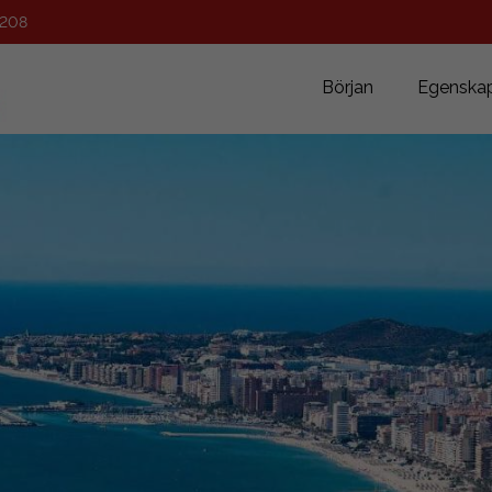
 208
Början
Egenska