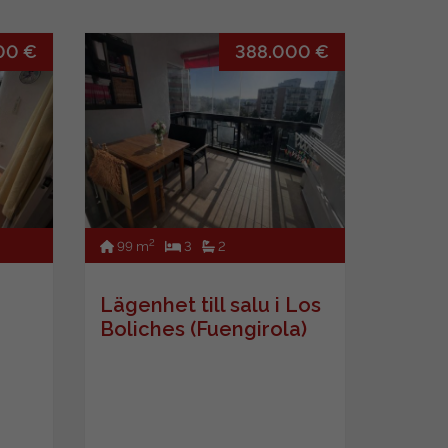
00 €
388.000 €
2
99 m
3
2
Lägenhet till salu i Los
Boliches (Fuengirola)