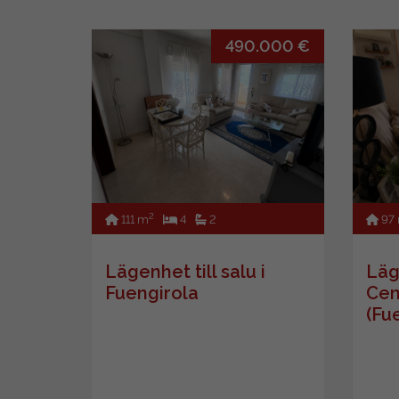
490.000 €
2
111 m
4
2
97
Lägenhet till salu i
Läge
Fuengirola
Cen
(Fu