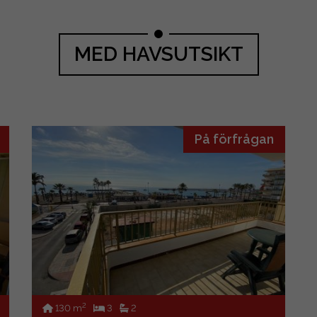
s till användning för
r med flera sovrum eller göra
MED HAVSUTSIKT
elning till två hus med
 yta.
På förfrågan
2
130 m
3
2