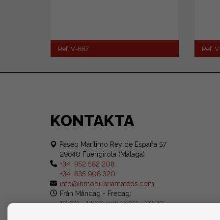
Ref. V-667
Ref. 
KONTAKTA
Paseo Marítimo Rey de España 57
29640 Fuengirola (Málaga)
+34 952 582 208
+34 635 906 320
info@inmobiliariamateos.com
Från Måndag - Fredag:
10:00 - 14:00 och 17:00 - 20:30
Lördag: 10:00 - 14:00