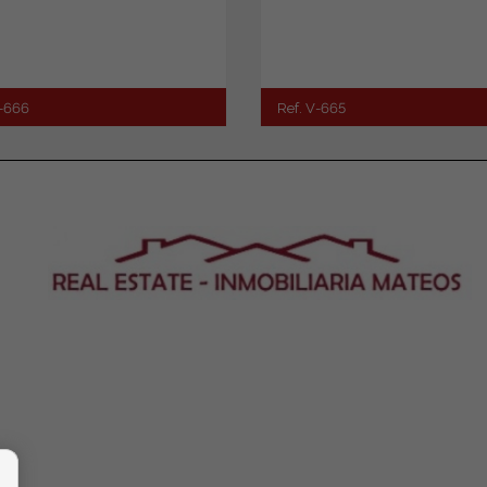
V-666
Ref. V-665