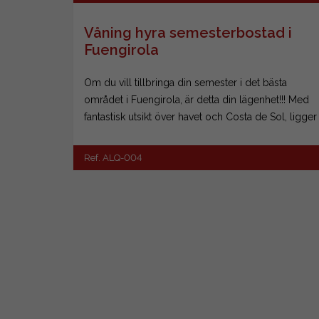
Våning hyra semesterbostad i
Fuengirola
Om du vill tillbringa din semester i det bästa
området i Fuengirola, är detta din lägenhet!!! Med
fantastisk utsikt över havet och Costa de Sol, ligger
denna lägenhet i en av de senaste byggnaderna
på strandpromenaden Paseo Maritimo. Huset har
Ref. ALQ-004
söder läge, och har två sovrum, ett med Dubbels
äng och ett annat med två Enkels ängar, ett
badrum med dusch bricka, en toalett och vardags
rum med pentry utrustat. Den främre terrassen till
havet är stor och har underbar havs utsikt. Max
kapacitet 4 personer. Identifierings kod CTC-
2019066502