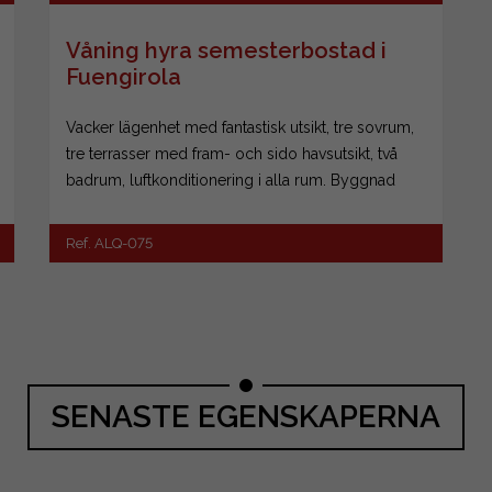
Våning hyra semesterbostad i
Fuengirola
Vacker lägenhet med fantastisk utsikt, tre sovrum,
tre terrasser med fram- och sido havsutsikt, två
badrum, luftkonditionering i alla rum. Byggnad
anpassad för funktionshindrade. Semesterhus bara
på kort / medellång sikt perioder.
Ref. ALQ-075
SENASTE EGENSKAPERNA