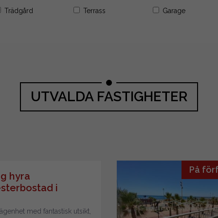
Trädgård
Terrass
Garage
UTVALDA FASTIGHETER
På för
g hyra
sterbostad i
irola
ägenhet med fantastisk utsikt,