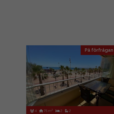
omvandla
bostäde
sin uppd
liknande
På förfrågan
2
4
75 m
2
2