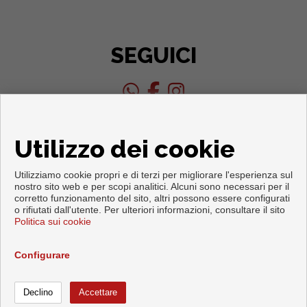
SEGUICI
Utilizzo dei cookie
Utilizziamo cookie propri e di terzi per migliorare l'esperienza sul
nostro sito web e per scopi analitici. Alcuni sono necessari per il
corretto funzionamento del sito, altri possono essere configurati
o rifiutati dall'utente. Per ulteriori informazioni, consultare il sito
Copyright © 2026. Tutte le diritti riservate.
Politica sui cookie
Info legali
|
Protezione dei dati politica
|
Cookies policy
Sviluppato vicino
Inmoenter
Configurare
Chiamare
Contattare