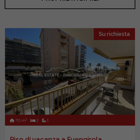
Su richiesta
2
70 m
2
1
Piso di vacanza a Fuengirola