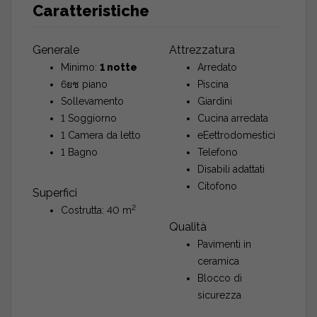
Caratteristiche
Generale
Attrezzatura
Minimo:
1 notte
Arredato
6ยช piano
Piscina
Sollevamento
Giardini
1 Soggiorno
Cucina arredata
1 Camera da letto
eEettrodomestici
1 Bagno
Telefono
Disabili adattati
Citofono
Superfici
2
Costrutta: 40 m
Qualità
Pavimenti in
ceramica
Blocco di
sicurezza