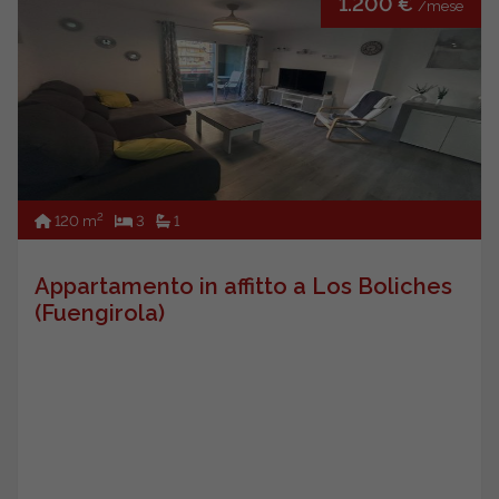
1.200 €
/mese
2
120 m
3
1
Appartamento in affitto a Los Boliches
(Fuengirola)