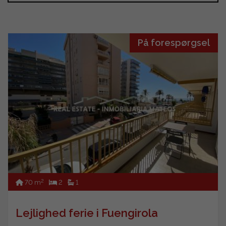
På forespørgsel
2
70 m
2
1
Lejlighed ferie i Fuengirola