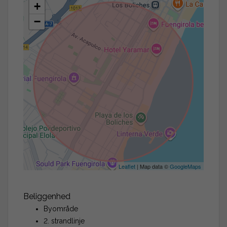
+
−
Leaflet
| Map data ©
GoogleMaps
Beliggenhed
Byområde
2. strandlinje