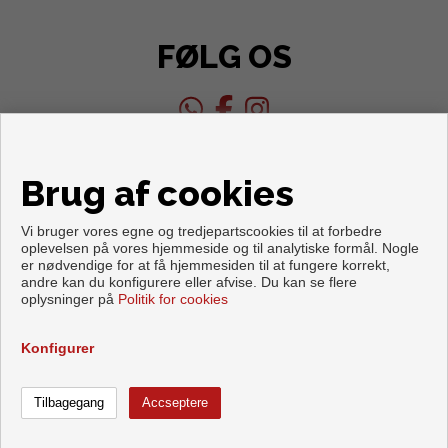
FØLG OS
Brug af cookies
Vi bruger vores egne og tredjepartscookies til at forbedre
oplevelsen på vores hjemmeside og til analytiske formål. Nogle
er nødvendige for at få hjemmesiden til at fungere korrekt,
andre kan du konfigurere eller afvise. Du kan se flere
Copyright © 2026. Med forbehold for alle rettigheder.
oplysninger på
Politik for cookies
Retslig meddelelse
|
Databeskyttelsespolitik
|
Cookies policy
Udviklet af
Inmoenter
Konfigurer
Ring
Kontakt