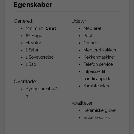
Egenskaber
Generelt
Udstyr
Mínimum:
1 nat
Møbleret
6ª Etage
Pool
Elevator
Grunde
1 Salon
Møbleret køkken
1 Soveværelse
Køkkenmaskiner
1 Bad
Telefon service
Tilpasset til
handicappede
Overflader
Samtaleanlæg
Bygget areal: 40
2
m
Kvaliteter
Keramiske gulve
Sikkerhedslås