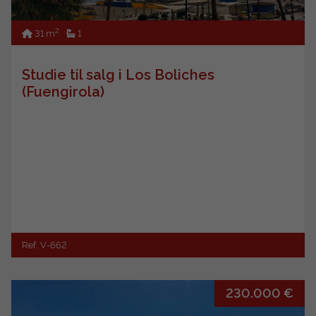
2
31 m
1
Studie til salg i Los Boliches
(Fuengirola)
Ref. V-662
230.000 €