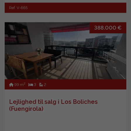
Ref. V-665
388.000 €
2
99 m
3
2
Lejlighed til salg i Los Boliches
(Fuengirola)