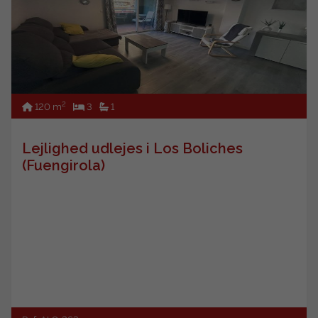
2
120 m
3
1
Lejlighed udlejes i Los Boliches
(Fuengirola)