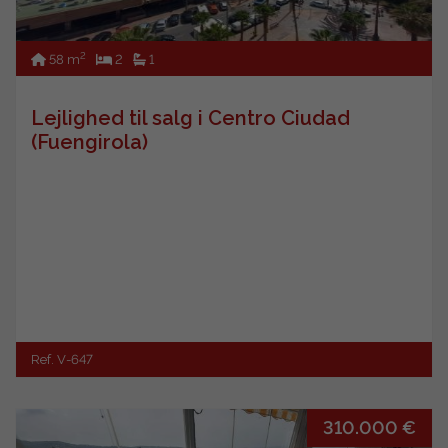
2
58 m
2
1
Lejlighed til salg i Centro Ciudad
(Fuengirola)
Ref. V-647
310.000 €