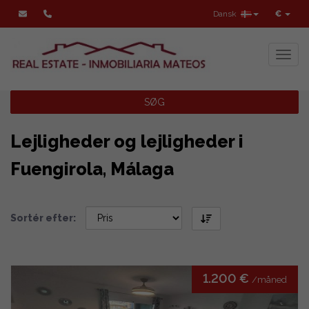
Dansk
€
Toggl
SØG
Lejligheder og lejligheder i
Fuengirola, Málaga
Sortér efter:
1.200 €
/måned