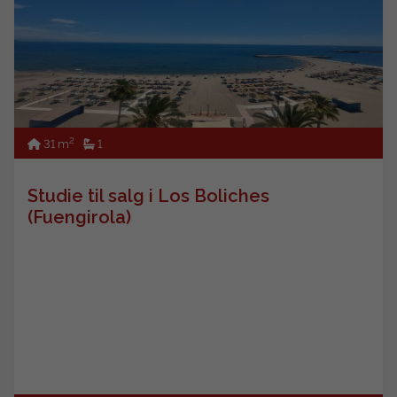
2
31 m
1
Studie til salg i Los Boliches
(Fuengirola)