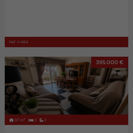
Ref. V-664
395.000 €
2
97 m
3
2