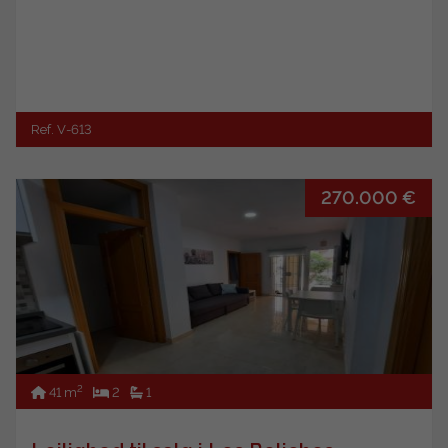
Ref. V-613
270.000 €
2
41 m
2
1