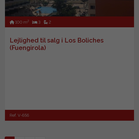
2
100 m
3
2
Lejlighed til salg i Los Boliches
(Fuengirola)
Ref. V-656