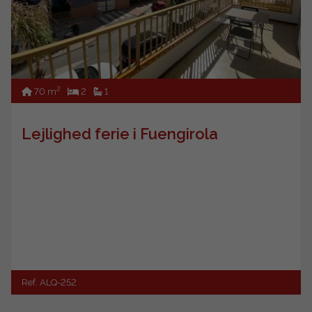
2
70 m
2
1
Lejlighed ferie i Fuengirola
Ref. ALQ-252