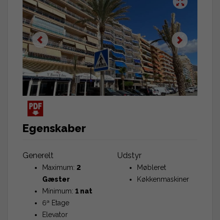
Egenskaber
Generelt
Udstyr
Maximum:
2
Møbleret
Gæster
Køkkenmaskiner
Mínimum:
1 nat
6ª Etage
Elevator