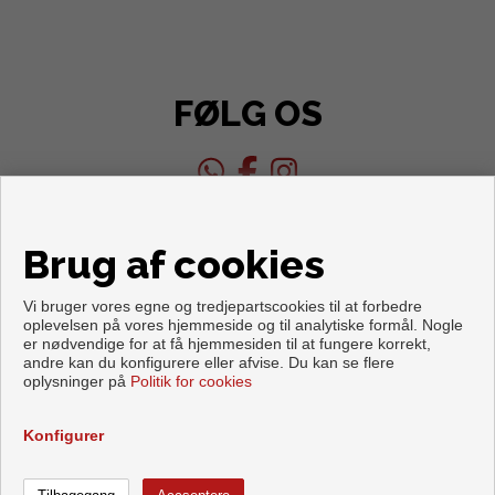
FØLG OS
Brug af cookies
Vi bruger vores egne og tredjepartscookies til at forbedre
oplevelsen på vores hjemmeside og til analytiske formål. Nogle
er nødvendige for at få hjemmesiden til at fungere korrekt,
andre kan du konfigurere eller afvise. Du kan se flere
Copyright © 2026. Med forbehold for alle rettigheder.
oplysninger på
Politik for cookies
Retslig meddelelse
|
Databeskyttelsespolitik
|
Cookies policy
Udviklet af
Inmoenter
Konfigurer