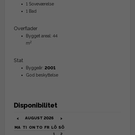
1 Soveværelse
1 Bad
Overflader
Bygget areal: 44
2
m
Stat
Byggeår:
2001
God beskyttelse
Disponibilitet
AUGUST
2026
<
>
MA
TI
ON
TO
FR
LÖ
SÖ
1
2