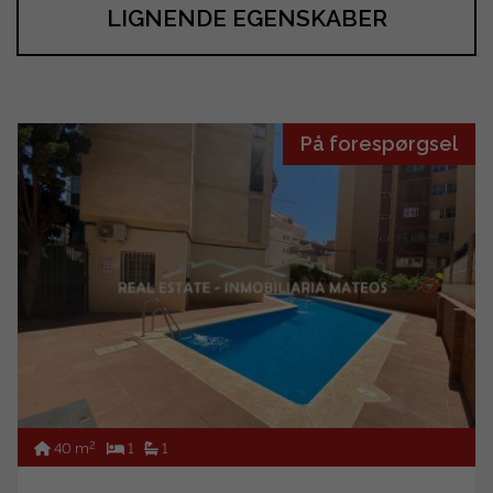
LIGNENDE EGENSKABER
På forespørgsel
2
40 m
1
1