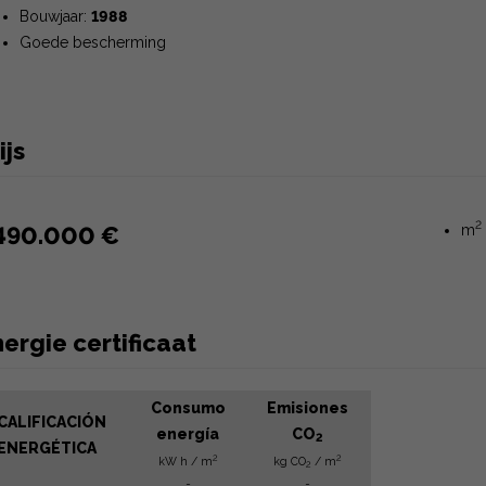
Bouwjaar:
1988
Goede bescherming
ijs
2
490.000 €
m
ergie certificaat
Consumo
Emisiones
CALIFICACIÓN
energía
CO
2
ENERGÉTICA
2
2
kW h / m
kg CO
/ m
2