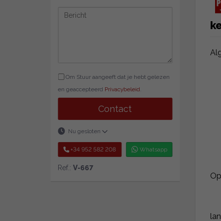
k
Al
Om Stuur aangeeft dat je hebt gelezen
en geaccepteerd
Privacybeleid
.
Contact
Nu gesloten
+34 952 582 208
Whatsapp
Ref.:
V-667
Op
la