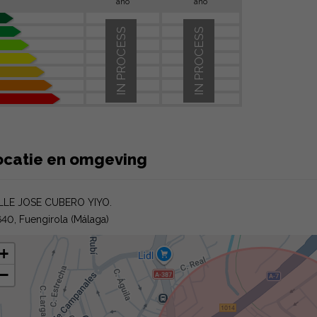
año
año
IN PROCESS
IN PROCESS
ocatie en omgeving
LLE JOSE CUBERO YIYO.
40, Fuengirola (Málaga)
+
−