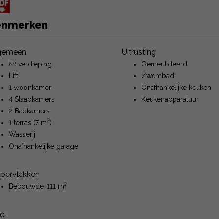
enmerken
gemeen
Uitrusting
5ª verdieping
Gemeubileerd
Lift
Zwembad
1 woonkamer
Onafhankelijke keuken
4 Slaapkamers
Keukenapparatuur
2 Badkamers
2
1 terras (7 m
)
Wasserij
Onafhankelijke garage
pervlakken
2
Bebouwde: 111 m
nd