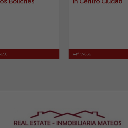
Los Boliches
in Centro Ciudad
engirola)
(Fuengirola)
V-656
Ref. V-666