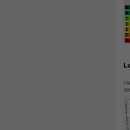
A
B
C
D
E
F
G
L
CA
296