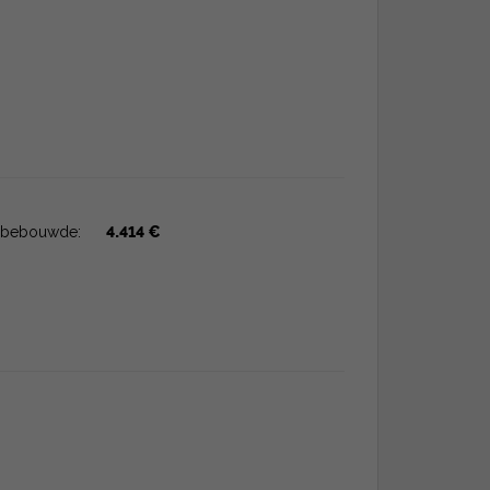
bebouwde:
4.414 €