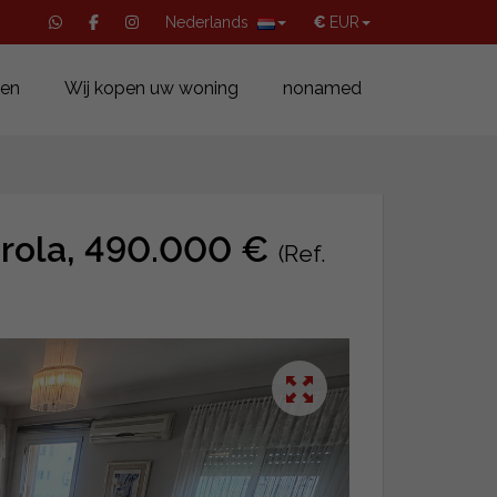
Nederlands
€
EUR
pen
Wij kopen uw woning
nonamed
irola, 490.000 €
(Ref.