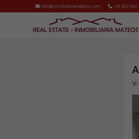
info@inmobiliariamateos.com
+34 952 582
A
V-