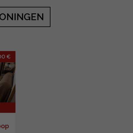
WONINGEN
00 €
oop