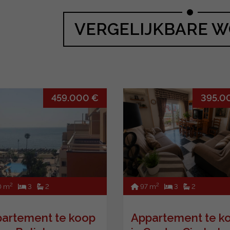
VERGELIJKBARE 
459.000 €
395.0
2
2
0 m
3
2
97 m
3
2
artement te koop
Appartement te k