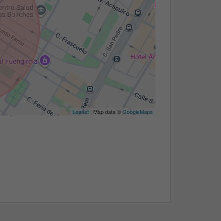
Leaflet
| Map data ©
GoogleMaps