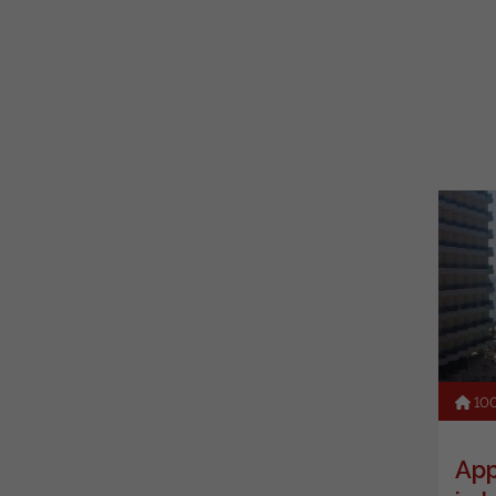
10
App