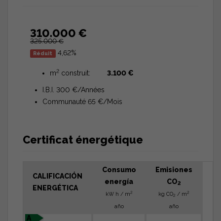
310.000 €
325.000 €
4,62%
Réduit
2
m
construit:
3.100 €
I.B.I. 300 €/Années
Communauté 65 €/Mois
Certificat énergétique
Consumo
Emisiones
CALIFICACIÓN
energía
CO
2
ENERGÉTICA
2
2
kW h / m
kg CO
/ m
2
año
año
A