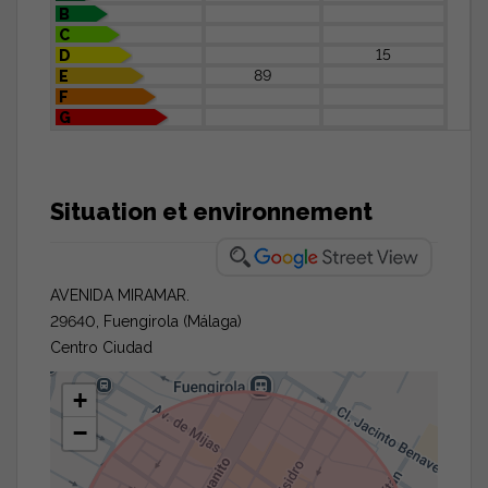
B
C
15
D
89
E
F
G
Situation et environnement
AVENIDA MIRAMAR.
29640, Fuengirola (Málaga)
Centro Ciudad
+
−