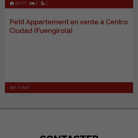
2
58 m
2
1
Petit Appartement en vente à Centro
Ciudad (Fuengirola)
Ref. V-647