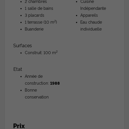
2 chambres
Cuisine
1 salle de bains
Indépendante
3 placards
Appareils
2
1 terrasse (10 m
)
Eau chaude
Buanderie
individuelle
Surfaces
2
Construit: 100 m
Etat
Année de
construction:
1988
Bonne
conservation
Prix