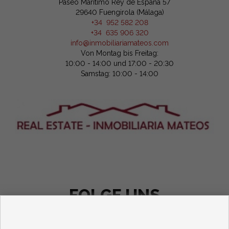
Paseo Marítimo Rey de España 57
29640 Fuengirola (Málaga)
+34 952 582 208
+34 635 906 320
info@inmobiliariamateos.com
Von Montag bis Freitag:
10:00 - 14:00 und 17:00 - 20:30
Samstag: 10:00 - 14:00
FOLGE UNS