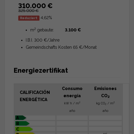
310.000 €
325.000 €
4,62%
Reduziert
2
m
gebaute:
3.100 €
I.B.I. 300 €/Jahre
Gemeindschafts Kosten 65 €/Monat
Energiezertifikat
Consumo
Emisiones
CALIFICACIÓN
energía
CO
2
ENERGÉTICA
2
2
kW h / m
kg CO
/ m
2
año
año
A
B
C