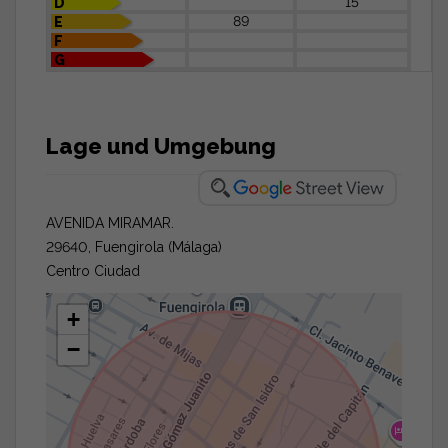
15
D
89
E
F
G
Lage und Umgebung
AVENIDA MIRAMAR.
29640, Fuengirola (Málaga)
Centro Ciudad
+
−