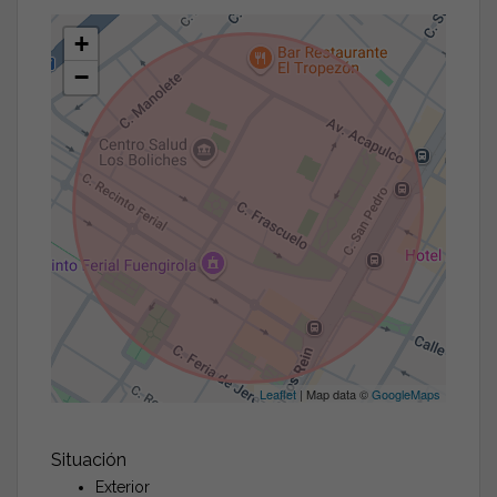
+
−
Leaflet
| Map data ©
GoogleMaps
Situación
Exterior