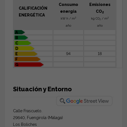
Consumo
Emisiones
CALIFICACIÓN
energía
CO
2
ENERGÉTICA
2
2
kW h / m
kg CO
/ m
2
año
año
A
B
C
D
94
18
E
F
G
Situación y Entorno
Calle Frascuelo.
29640, Fuengirola (Málaga)
Los Boliches