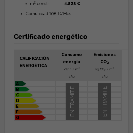
2
m
constr.:
4.828 €
Comunidad 105 €/Mes
Certificado energético
Consumo
Emisiones
CALIFICACIÓN
energía
CO
2
ENERGÉTICA
2
2
kW h / m
kg CO
/ m
2
año
año
A
EN TRÁMITE
EN TRÁMITE
B
C
D
E
F
G