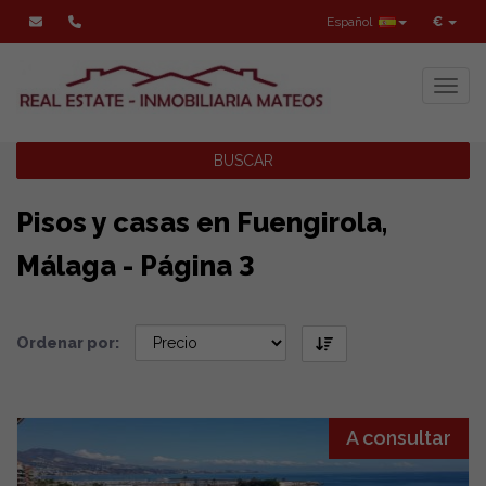
Español
€
Toggl
BUSCAR
Pisos y casas en Fuengirola,
Málaga - Página 3
Ordenar por:
A consultar