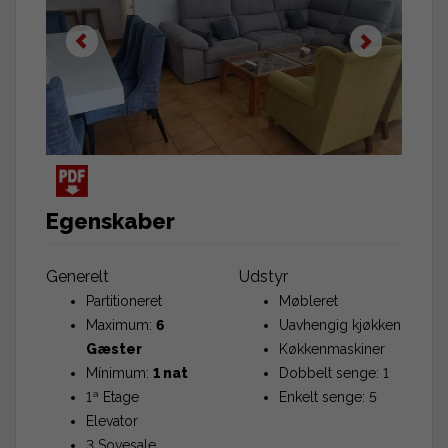
Egenskaber
Generelt
Udstyr
Partitioneret
Møbleret
Maximum:
6
Uavhengig kjøkken
Gæster
Køkkenmaskiner
Mínimum:
1 nat
Dobbelt senge: 1
1ª Etage
Enkelt senge: 5
Elevator
3 Sovesale