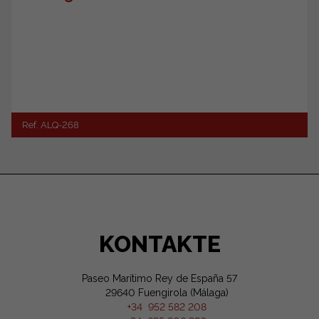
Ref. ALQ-268
KONTAKTE
Paseo Marítimo Rey de España 57
29640 Fuengirola (Málaga)
+34 952 582 208