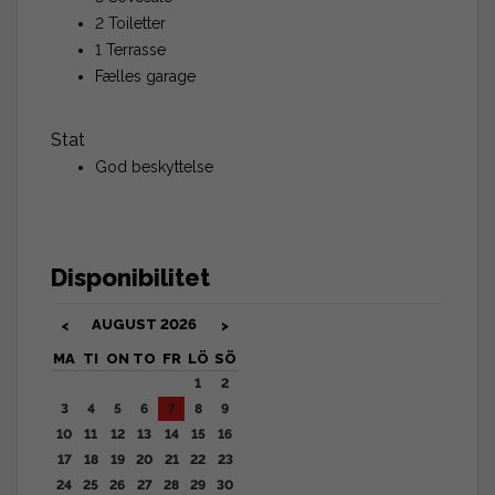
2 Toiletter
1 Terrasse
Fælles garage
Stat
God beskyttelse
Disponibilitet
AUGUST
2026
<
>
MA
TI
ON
TO
FR
LÖ
SÖ
1
2
3
4
5
6
7
8
9
10
11
12
13
14
15
16
17
18
19
20
21
22
23
24
25
26
27
28
29
30