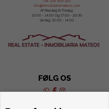
+34 635 906 320
info@inmobiliariamateos.com
Af Mandag til Fredag:
10:00 - 14:00 Og 17:00 - 20:30
lørdag: 10:00 - 14:00
FØLG OS