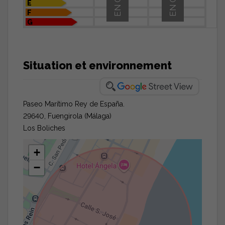
E
F
G
Situation et environnement
Paseo Marítimo Rey de España.
29640, Fuengirola (Málaga)
Los Boliches
+
−