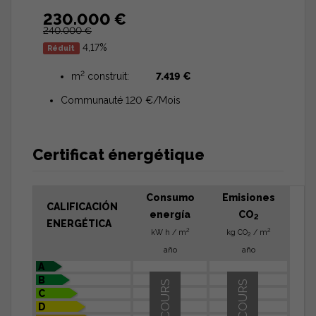
230.000 €
240.000 €
4,17%
Réduit
2
m
construit:
7.419 €
Communauté 120 €/Mois
Certificat énergétique
Consumo
Emisiones
CALIFICACIÓN
energía
CO
2
ENERGÉTICA
2
2
kW h / m
kg CO
/ m
2
año
año
A
B
EN COURS
EN COURS
C
D