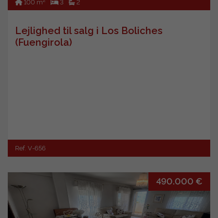
2
100 m
3
2
Lejlighed til salg i Los Boliches
(Fuengirola)
Ref. V-656
490.000 €