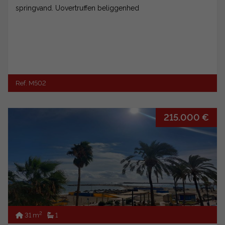
springvand. Uovertruffen beliggenhed
Ref. M502
215.000 €
2
31 m
1