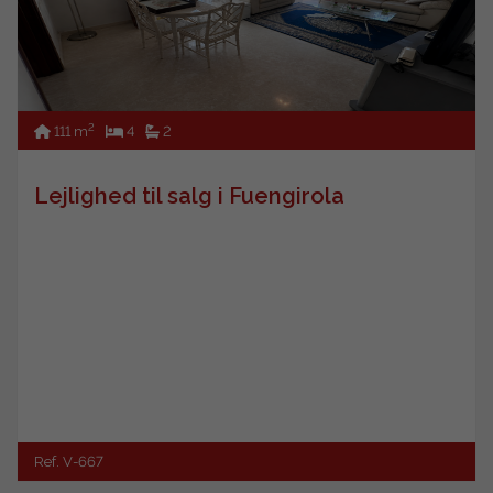
2
111 m
4
2
Lejlighed til salg i Fuengirola
Ref. V-667