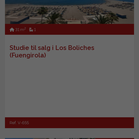
2
31 m
1
Studie til salg i Los Boliches
(Fuengirola)
Ref. V-655