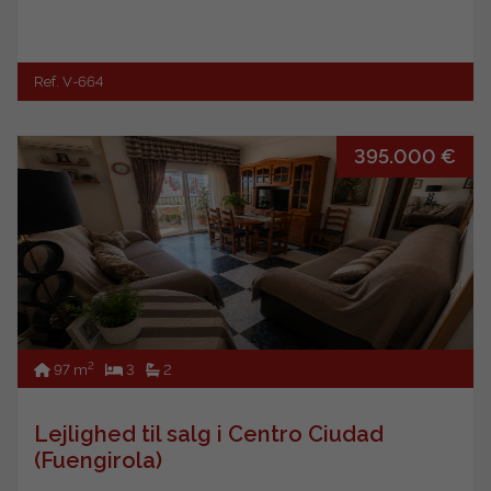
Ref. V-664
395.000 €
2
97 m
3
2
Lejlighed til salg i Centro Ciudad
(Fuengirola)