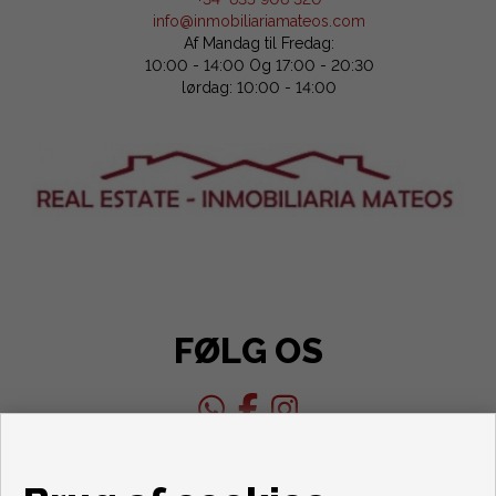
info@inmobiliariamateos.com
Af Mandag til Fredag:
10:00 - 14:00 Og 17:00 - 20:30
lørdag: 10:00 - 14:00
FØLG OS