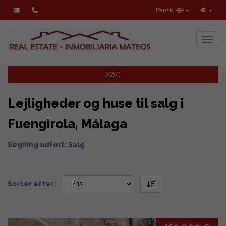
Dansk
€
Toggl
SØG
Lejligheder og huse til salg i
Fuengirola, Málaga
Søgning udført: Salg
Sortér efter: