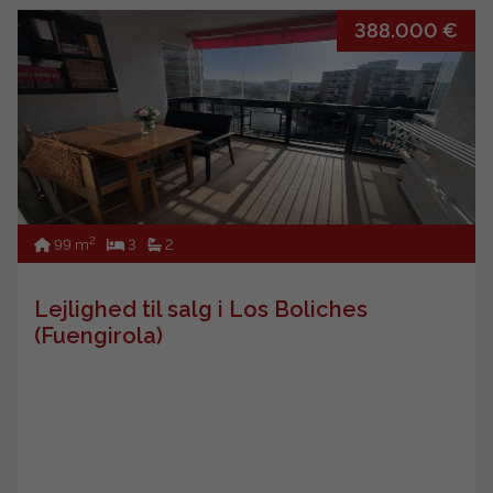
388.000 €
2
99 m
3
2
Lejlighed til salg i Los Boliches
(Fuengirola)