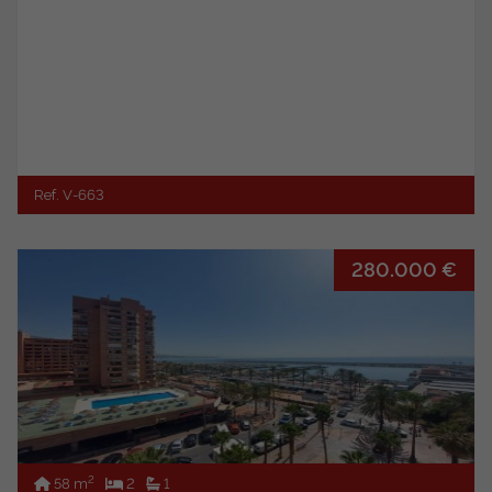
Ref. V-663
280.000 €
2
58 m
2
1