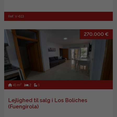
Ref. V-613
270.000 €
2
41 m
2
1
Lejlighed til salg i Los Boliches
(Fuengirola)